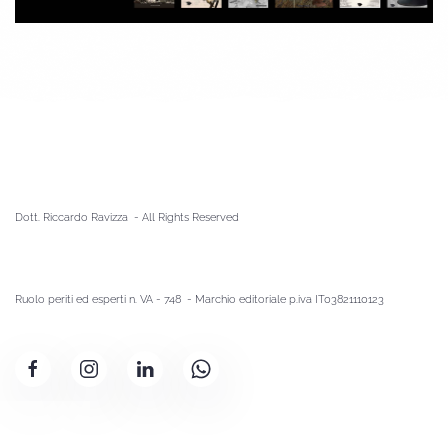
Dott. Riccardo Ravizza - A
ll Rights Reserved
Ruolo periti ed esperti n. VA - 748 - Marchio editoriale p.iva IT03821110123