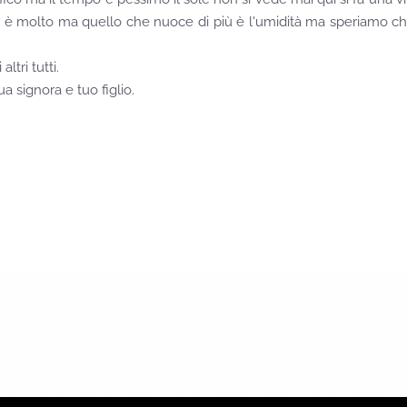
n è molto ma quello che nuoce di più è l'umidità ma speriamo c
tri tutti.
ua signora e tuo figlio.