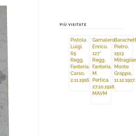
PIÙ VISITATE
Pistola
Gamalero
Barachett
Luigi,
Enrico,
Pietro,
65
127°
1513
Regg.
Regg.
Mitraglier
Fanteria.
Fanteria.
Monte
Carso,
M.
Grappa,
2.11.1916.
Pertica,
11.12.1917.
27.10.1918.
MAVM