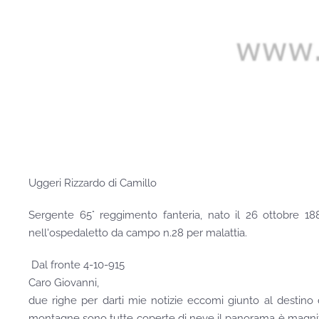
Uggeri Rizzardo di Camillo
Sergente 65° reggimento fanteria, nato il 26 ottobre 18
nell'ospedaletto da campo n.28 per malattia.
Dal fronte 4-10-915
Caro Giovanni,
due righe per darti mie notizie eccomi giunto al destino d
montagne sono tutte coperte di neve il panorama è magnific