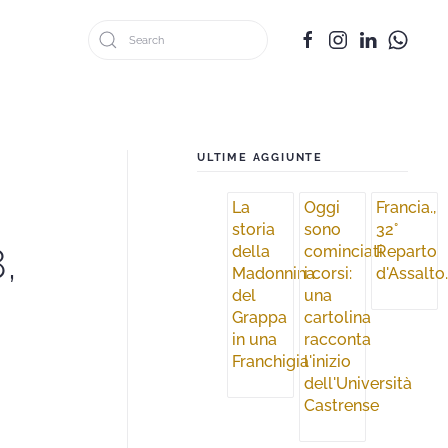
ULTIME AGGIUNTE
La
Oggi
Francia.,
storia
sono
32°
,
della
cominciati
Reparto
Madonnina
i corsi:
d'Assalto
del
una
Grappa
cartolina
in una
racconta
Franchigia
l'inizio
dell'Università
Castrense