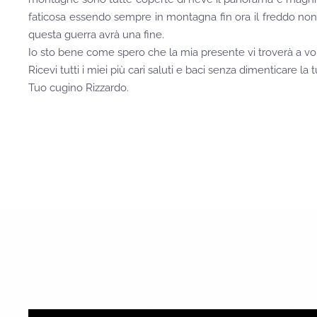
faticosa essendo sempre in montagna fin ora il freddo no
questa guerra avrà una fine.
Io sto bene come spero che la mia presente vi troverà a voi al
Ricevi tutti i miei più cari saluti e baci senza dimenticare la t
Tuo cugino Rizzardo.