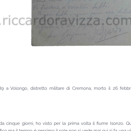
89 a Volongo, distretto militare di Cremona, morto il 26 febbr
a cinque giorni, ho visto per la prima volta il fiume Isonzo. Qu
o ma il tempo è pessimo il sole non si vede mai qui si fa una v