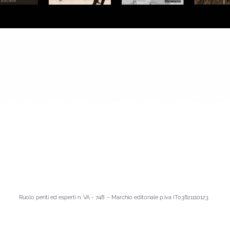
Ruolo periti ed esperti n. VA - 748 - Marchio editoriale p.iva IT03821110123