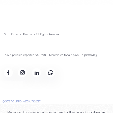
Dott. Riccardo Ravizza - A
ll Rights Reserved
Ruolo periti ed esperti n. VA - 748 - Marchio editoriale p.iva IT03821110123
QUESTO SITO WEB UTILIZZA
By using this website, you agree to the use of cookies as
SCRIPTS E GOOGLE ANALYTICS...