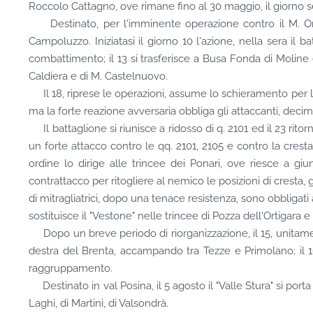
Roccolo Cattagno, ove rimane fino al 30 maggio, il giorno s
Destinato, per l'imminente operazione contro il M. Ortigar
Campoluzzo. Iniziatasi il giorno 10 l'azione, nella sera il b
combattimento; il 13 si trasferisce a Busa Fonda di Moline 
Caldiera e di M. Castelnuovo.
Il 18, riprese le operazioni, assume lo schieramento per l'a
ma la forte reazione avversaria obbliga gli attaccanti, decimat
Il battaglione si riunisce a ridosso di q. 2101 ed il 23 rit
un forte attacco contro le qq. 2101, 2105 e contro la cresta 
ordine lo dirige alle trincee dei Ponari, ove riesce a gi
contrattacco per ritogliere al nemico le posizioni di cresta, gli
di mitragliatrici, dopo una tenace resistenza, sono obbligati a
sostituisce il "Vestone" nelle trincee di Pozza dell'Ortigara e 
Dopo un breve periodo di riorganizzazione, il 15, unitamen
destra del Brenta, accampando tra Tezze e Primolano; il 16
raggruppamento.
Destinato in val Posina, il 5 agosto il "Valle Stura" si porta 
Laghi, di Martini, di Valsondrà.