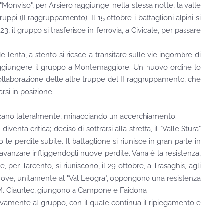
"Monviso", per Arsiero raggiunge, nella stessa notte, la valle
uppi (II raggruppamento). Il 15 ottobre i battaglioni alpini si
 il gruppo si trasferisce in ferrovia, a Cividale, per passare
enta, a stento si riesce a transitare sulle vie ingombre di
er raggiungere il gruppo a Montemaggiore. Un nuovo ordine lo
collaborazione delle altre truppe del II raggruppamento, che
rsi in posizione.
vanzano lateralmente, minacciando un accerchiamento.
ta critica; deciso di sottrarsi alla stretta, il "Valle Stura"
e perdite subite. Il battaglione si riunisce in gran parte in
d avanzare infliggendogli nuove perdite. Vana è la resistenza,
ee, per Tarcento, si riuniscono, il 29 ottobre, a Trasaghis, agli
 ove, unitamente al "Val Leogra", oppongono una resistenza
do M. Ciaurlec, giungono a Campone e Faidona.
uovamente al gruppo, con il quale continua il ripiegamento e