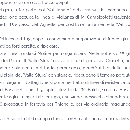
eguente si riunisce a Roccolo Spatz.
a, a far parte, col "Val Tanaro", della riserva del comando dei g
attaglione occupa la linea di vigilanza di M. Campigoletti (salient
ed il 15 a passo dell'Agnella, per costituire, unitamente la "Val D
ttacco ed il 19, dopo la conveniente preparazione di fuoco, gli al
i da forti perdite, a ripiegare.
orna a Busa Fonda di Moline, per riorganizzarsi. Nella notte sul 2
dei Ponari. Il "Valle Stura" riceve ordine di portarsi a Crocetta, 
ungere solamente nel tardo pomeriggio, perchè il tiro delle ar
 alpini del "Valle Stura", con slancio, rioccupano il terreno perduto ma,
 ripiegare. Il battaglione si porta nel tratto di linea di resistenza t
di Busa del Lepre. Il 9 luglio, rilevato dal "M. Baldo", si reca a Bus
te agli altri riparti del gruppo, che viene messo alla dipendenza
 prosegue in ferrovia per Thiene e, per via ordinaria, raggiunge 
ad Arsiero ed il 6 occupa i trinceramenti antistanti alla prima linea d