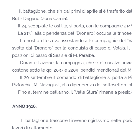
Il battaglione, che sin dai primi di aprile si è trasferit
But - Degano (Zona Carnia).
Il 24, scoppiate le ostilità, si porta, con le compagnie 214
a
La 213
, alla dipendenza del "Dronero", occupa le trincee 
La nostra difesa va assestandosi; le compagnie del "Valle S
svolta dal "Dronero" per la conquista di passo di Volaia. Il 
posizioni di passo di Sesis e di M. Paralba.
Durante l'azione, la compagnia, che è di rincalzo, invia d
costone sotto le qq. 2037 e 2209, pendici meridionali del M.
Il 20 settembre il comando di battaglione si porta a Pizf
Pizforchia, M. Navagiust, alla dipendenza del sottosettore 
Fino al termine dell'anno, il "Valle Stura" rimane a presidio 
ANNO 1916.
Il battaglione trascorre l'inverno rigidissimo nelle p
lavori di riattamento.