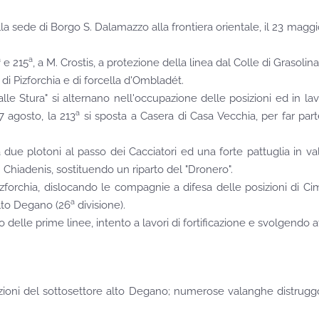
o dalla sede di Borgo S. Dalamazzo alla frontiera orientale, il 23 ma
a
a
e 215
, a M. Crostis, a protezione della linea dal Colle di Grasolina 
di Pizforchia e di forcella d'Ombladét.
tura" si alternano nell'occupazione delle posizioni ed in lavori 
a
7 agosto, la 213
si sposta a Casera di Casa Vecchia, per far par
ue plotoni al passo dei Cacciatori ed una forte pattuglia in val
 Chiadenis, sostituendo un riparto del "Dronero".
orchia, dislocando le compagnie a difesa delle posizioni di Cim
a
alto Degano (26
divisione).
delle prime linee, intento a lavori di fortificazione e svolgendo att
osizioni del sottosettore alto Degano; numerose valanghe distrugg