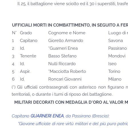
Il 25, il battaglione viene sciolto ed il 30 i superstiti, tras
UFFICIALI MORTI IN COMBATTIMENTO, IN SEGUITO A FERIT
N°
Grado
Cognome e Nome
Luogo di 
1
Capitano
Giorello Armando
Savona
2
Id.
*Guarneri Enea
Passirano
3
Tenente
Basso Stefano
Mondovì
4
Id.
Nulli Riccardo
Iseo
5
Aspir.
*Macciotta Roberto
Torino
6
Id.
Roncari Giovanni
Milano
(*) Gli ufficiali contrassegnati con asterisco non figuran
territoriali, o durante i turni di riposo del battaglione.
MILITARI DECORATI CON MEDAGLIA D'ORO AL VALOR MI
Capitano
GUARNERI ENEA
, da Passirano (Brescia):
"Giovane ufficiale di rare virtù militari e del più puro pat