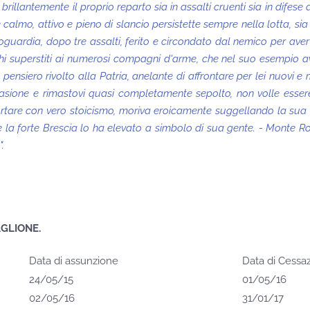
illantemente il proprio reparto sia in assalti cruenti sia in difese d
mo, attivo e pieno di slancio persistette sempre nella lotta, sia vi
guardia, dopo tre assalti, ferito e circondato dal nemico per aver pr
chi superstiti ai numerosi compagni d'arme, che nel suo esempio a
ol pensiero rivolto alla Patria, anelante di affrontare per lei nuovi 
evasione e rimastovi quasi completamente sepolto, non volle ess
rtare con vero stoicismo, moriva eroicamente suggellando la sua vit
la forte Brescia lo ha elevato a simbolo di sua gente. - Monte R
.
AGLIONE.
Data di assunzione
Data di Cessa
24/05/15
01/05/16
02/05/16
31/01/17