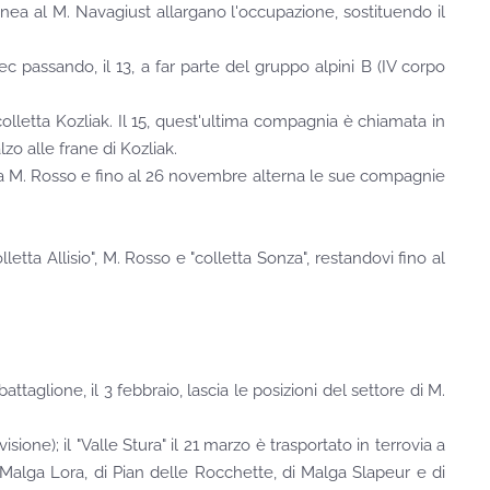
linea al M. Navagiust allargano l'occupazione, sostituendo il
ec passando, il 13, a far parte del gruppo alpini B (IV corpo
 colletta Kozliak. Il 15, quest'ultima compagnia è chiamata in
alzo alle frane di Kozliak.
ed a M. Rosso e fino al 26 novembre alterna le sue compagnie
tta Allisio", M. Rosso e "colletta Sonza", restandovi fino al
battaglione, il 3 febbraio, lascia le posizioni del settore di M.
visione); il "Valle Stura" il 21 marzo è trasportato in terrovia a
 Malga Lora, di Pian delle Rocchette, di Malga Slapeur e di