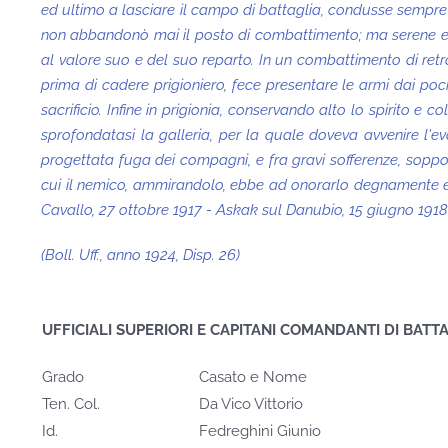
ed ultimo a lasciare il campo di battaglia, condusse sempre br
non abbandonò mai il posto di combattimento; ma serene e cal
al valore suo e del suo reparto. In un combattimento di retro
prima di cadere prigioniero, fece presentare le armi dai po
sacrificio. Infine in prigionia, conservando alto lo spirito e c
sprofondatasi la galleria, per la quale doveva avvenire l'
progettata fuga dei compagni, e fra gravi sofferenze, soppo
cui il nemico, ammirandolo, ebbe ad onorarlo degnamente e 
Cavallo, 27 ottobre 1917 - Askak sul Danubio, 15 giugno 1918"
(Boll. Uff., anno 1924, Disp. 26)
UFFICIALI SUPERIORI E CAPITANI COMANDANTI DI BATT
Grado
Casato e Nome
Ten. Col.
Da Vico Vittorio
Id.
Fedreghini Giunio