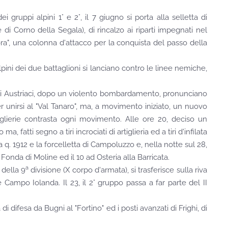
ruppi alpini 1° e 2°, il 7 giugno si porta alla selletta di
e di Corno della Segala), di rincalzo ai riparti impegnati nel
ora", una colonna d'attacco per la conquista del passo della
pini dei due battaglioni si lanciano contro le linee nemiche,
5, gli Austriaci, dopo un violento bombardamento, pronunciano
per unirsi al "Val Tanaro", ma, a movimento iniziato, un nuovo
tiglierie contrasta ogni movimento. Alle ore 20, deciso un
 fatti segno a tiri incrociati di artiglieria ed a tiri d'infilata
ra q. 1912 e la forcelletta di Campoluzzo e, nella notte sul 28,
a Fonda di Moline ed il 10 ad Osteria alla Barricata.
a
 della 9
divisione (X corpo d'armata), si trasferisce sulla riva
Campo Iolanda. Il 23, il 2° gruppo passa a far parte del II
i difesa da Bugni al "Fortino" ed i posti avanzati di Frighi, di