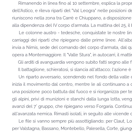
Rimanendo in linea fino al 10 settembre, esplica la propria a
dell'Astico, e rileva riparti del "Val Leogra" nelle posizioni
riuniscono nella zona tra Carrè e Chiuppano, a disposizione d
alla dipendenza del IV corpo d'armata. La mattina del 25, il 
Le colonne austro - tedesche, conquistate le nostre linee 
carriaggi dei riparti che ripiegano dalle prime linee. All'
invia a Nimis, sede del comando del corpo d'armata, dal qua
opera a Montemaggiore. Il "Valle Stura", in autocarri, il matt
Gli arditi di avanguardia vengono subito fatti segno alle f
Il battaglione, schieratosi, si slancia all'attacco; l'azi
Un riparto avversario, scendendo nel fondo della valle del Co
inizia il movimento dal centro, mentre le ali continuano a c
una posizione poco battuta dal fuoco e si riorganizza per ten
gli alpini, privi di munizioni e stanchi dalla lunga lotta, veng
avanzi del 7° gruppo, che ripiegano verso Forgaria. Conti
all'avanzata nemica. Rimasti isolati, in seguito alle vicend
Le file si vanno sempre più assottigliando; per Claut, Long
per Valstagna, Bassano, Montebello, Palesella, Corte, giung