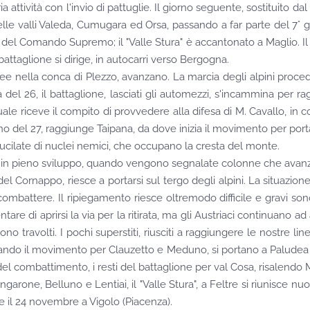
ttività con l'invio di pattuglie. Il giorno seguente, sostituito dal 
 delle valli Valeda, Cumugara ed Orsa, passando a far parte del 7° gr
el Comando Supremo; il "Valle Stura" è accantonato a Maglio. Il 23,
battaglione si dirige, in autocarri verso Bergogna.
nella conca di Plezzo, avanzano. La marcia degli alpini procede l
alba del 26, il battaglione, lasciati gli automezzi, s'incammina p
le riceve il compito di provvedere alla difesa di M. Cavallo, in 
ino del 27, raggiunge Taipana, da dove inizia il movimento per porta
ucilate di nuclei nemici, che occupano la cresta del monte.
one è in pieno sviluppo, quando vengono segnalate colonne che a
rnappo, riesce a portarsi sul tergo degli alpini. La situazione diven
ombattere. Il ripiegamento riesce oltremodo difficile e gravi sono l
tare di aprirsi la via per la ritirata, ma gli Austriaci continuano a
ono travolti. I pochi superstiti, riusciti a raggiungere le nostre lin
nuando il movimento per Clauzetto e Meduno, si portano a Paludea
e del combattimento, i resti del battaglione per val Cosa, risalen
arone, Belluno e Lentiai, il "Valle Stura", a Feltre si riunisce n
e il 24 novembre a Vigolo (Piacenza).