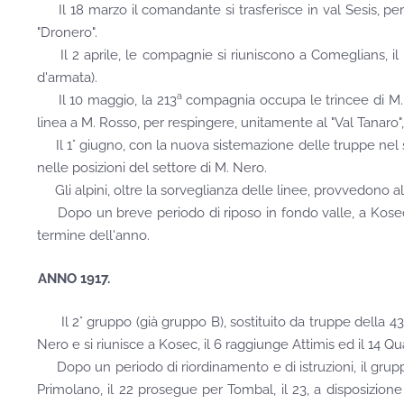
Il 18 marzo il comandante si trasferisce in val Sesis, per a
"Dronero".
Il 2 aprile, le compagnie si riuniscono a Comeglians, il 7 s
d'armata).
a
Il 10 maggio, la 213
compagnia occupa le trincee di M. 
linea a M. Rosso, per respingere, unitamente al "Val Tanaro"
Il 1° giugno, con la nuova sistemazione delle truppe nel se
nelle posizioni del settore di M. Nero.
Gli alpini, oltre la sorveglianza delle linee, provvedono all'i
Dopo un breve periodo di riposo in fondo valle, a Kosec, il 
termine dell'anno.
ANNO 1917.
Il 2° gruppo (già gruppo B), sostituito da truppe della 43
Nero e si riunisce a Kosec, il 6 raggiunge Attimis ed il 14 Qu
Dopo un periodo di riordinamento e di istruzioni, il gruppo
Primolano, il 22 prosegue per Tombal, il 23, a disposizion