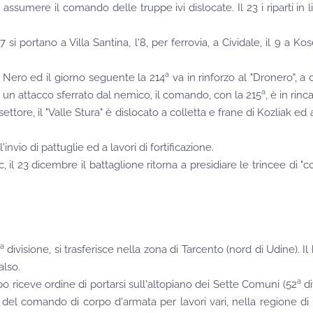
ssumere il comando delle truppe ivi dislocate. Il 23 i riparti in 
i portano a Villa Santina, l'8, per ferrovia, a Cividale, il 9 a Kos
a
Nero ed il giorno seguente la 214
va in rinforzo al "Dronero", a
a
, un attacco sferrato dal nemico, il comando, con la 215
, è in rinc
ttore, il "Valle Stura" è dislocato a colletta e frane di Kozliak 
nvio di pattuglie ed a lavori di fortificazione.
23 dicembre il battaglione ritorna a presidiare le trincee di "colle
a
divisione, si trasferisce nella zona di Tarcento (nord di Udine). Il 
also.
a
 riceve ordine di portarsi sull'altopiano dei Sette Comuni (52
di
e del comando di corpo d'armata per lavori vari, nella regione di